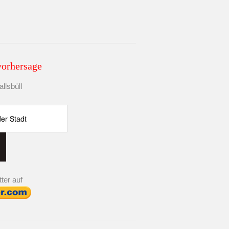
vorhersage
llsbüll
ter auf