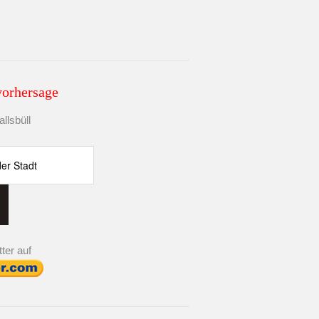
vorhersage
llsbüll
ter auf