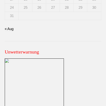
24
25
26
27
28
29
30
31
« Aug
Unwetterwarnung