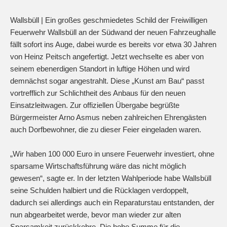
Wallsbüll |
Ein großes geschmiedetes Schild der Freiwilligen
Feuerwehr Wallsbüll an der Südwand der neuen Fahrzeughalle
fällt sofort ins Auge, dabei wurde es bereits vor etwa 30 Jahren
von Heinz Peitsch angefertigt. Jetzt wechselte es aber von
seinem ebenerdigen Standort in luftige Höhen und wird
demnächst sogar angestrahlt. Diese „Kunst am Bau“ passt
vortrefflich zur Schlichtheit des Anbaus für den neuen
Einsatzleitwagen. Zur offiziellen Übergabe begrüßte
Bürgermeister Arno Asmus neben zahlreichen Ehrengästen
auch Dorfbewohner, die zu dieser Feier eingeladen waren.
„Wir haben 100 000 Euro in unsere Feuerwehr investiert, ohne
sparsame Wirtschaftsführung wäre das nicht möglich
gewesen“, sagte er. In der letzten Wahlperiode habe Wallsbüll
seine Schulden halbiert und die Rücklagen verdoppelt,
dadurch sei allerdings auch ein Reparaturstau entstanden, der
nun abgearbeitet werde, bevor man wieder zur alten
Sparsamkeit zurückkehre. Die hohe Summe für die