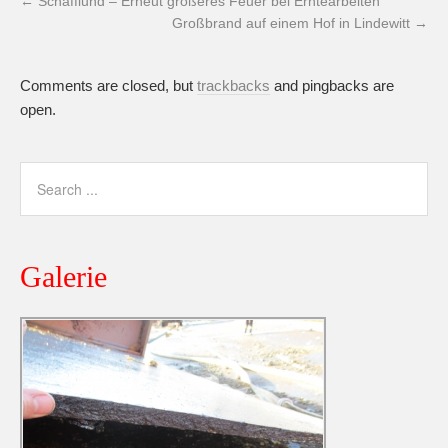
←
Schafflund – Erneut größeres Feuer bei Erntearbeiten
Großbrand auf einem Hof in Lindewitt
→
Comments are closed, but
trackbacks
and pingbacks are
open.
Galerie