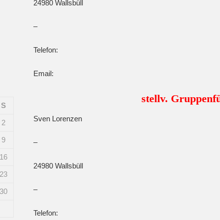
24980 Wallsbüll
–
Telefon:
Email:
stellv. Gruppenf
S
Sven Lorenzen
2
9
–
16
24980 Wallsbüll
23
–
30
Telefon: