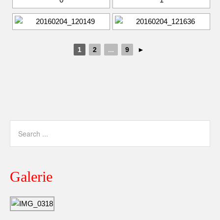
1
2
...
9
►
Galerie